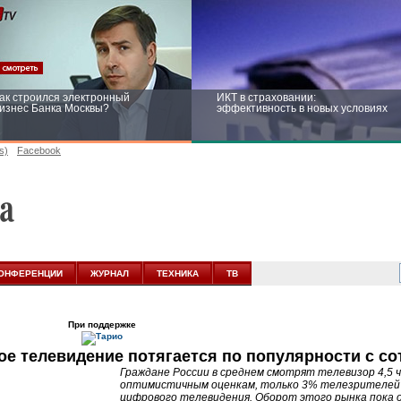
ак строился электронный
ИКТ в страховании:
изнес Банка Москвы?
эффективность в новых условиях
s)
Facebook
ейтинг CNewsInfrastructure 2015:
Информационная безопасность
риглашаем участвовать
бизнеса и госструктур: развитие в
новых условиях
ОНФЕРЕНЦИИ
ЖУРНАЛ
ТЕХНИКА
ТВ
При поддержке
е телевидение потягается по популярности с с
Граждане России в среднем смотрят телевизор 4,5 ч
оптимистичным оценкам, только 3% телезрителей 
цифрового телевидения. Оборот этого рынка пока о