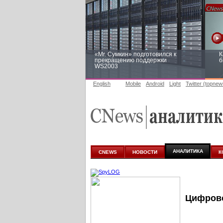
«Mr. Сумкин» подготовился к
К
прекращению поддержки
б
WS2003
English
Mobile
Android
Light
Twitter (topnew
Заоблачная оптимизация: как
Р
Faberlic изменил подход к
п
аналитике
АНАЛИТИКА
CNEWS
НОВОСТИ
К
Цифрово