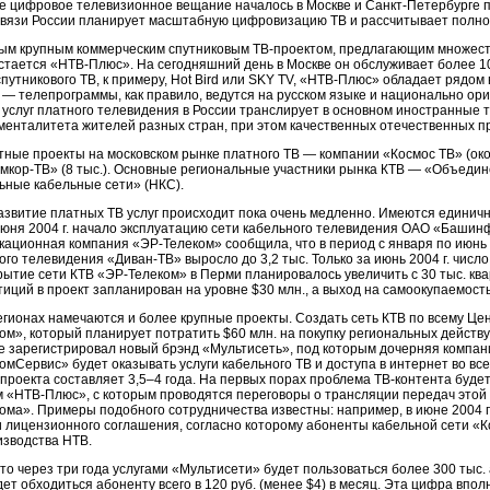
е цифровое телевизионное вещание началось в Москве и
Санкт-Петербурге
п
язи России планирует масштабную цифровизацию ТВ и рассчитывает полнос
мым крупным коммерческим спутниковым
ТВ-проектом
, предлагающим множест
стается «
НТВ-Плюс
». На сегодняшний день в Москве он обслуживает более 1
путникового ТВ, к примеру, Hot Bird или SKY TV, «
НТВ-Плюс
» обладает рядом
— телепрограммы, как правило, ведутся на русском языке и национально ори
 услуг платного телевидения в России транслирует в основном иностранные
менталитета жителей разных стран, при этом качественных отечественных пр
тные проекты на московском рынке платного ТВ — компании «Космос ТВ» (око
мкор-ТВ
» (8 тыс.). Основные региональные участники рынка КТВ — «Объеди
ьные кабельные сети» (НКС).
азвитие платных ТВ услуг происходит пока очень медленно. Имеются единич
 июня 2004 г. начало эксплуатацию сети кабельного телевидения ОАО «Баши
кационная компания «
ЭР-Телеком
» сообщила, что в период с января по июнь
ого телевидения «
Диван-ТВ
» выросло до 3,2 тыс. Только за июнь 2004 г. числ
рытие сети КТВ «
ЭР-Телеком
» в Перми планировалось увеличить с 30 тыс. ква
иций в проект запланирован на уровне $30 млн., а выход на самоокупаемость
егионах намечаются и более крупные проекты. Создать сеть КТВ по всему Це
м», который планирует потратить $60 млн. на покупку региональных действ
е зарегистрировал новый брэнд «Мультисеть», под которым дочерняя компа
мСервис» будет оказывать услуги кабельного ТВ и доступа в интернет во вс
проекта составляет 3,5–4 года. На первых порах проблема
ТВ-контента
будет
м «
НТВ-Плюс
», с которым проводятся переговоры о трансляции передач это
ма». Примеры подобного сотрудничества известны: например, в июне 2004 г.
 лицензионного соглашения, согласно которому абоненты кабельной сети «
К
изводства НТВ.
то через три года услугами «Мультисети» будет пользоваться более 300 тыс
дет обходиться абоненту всего в 120 руб. (менее $4) в месяц. Эта цифра вполн