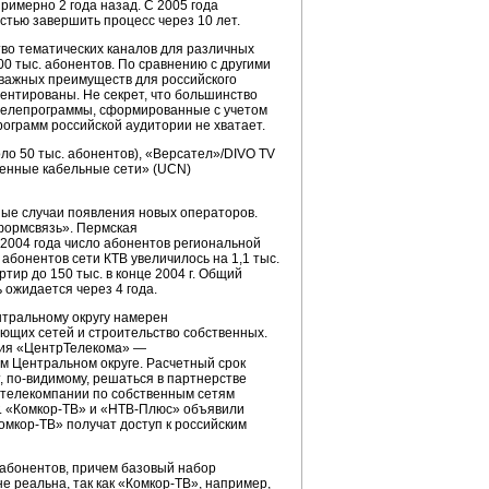
римерно 2 года назад. С 2005 года
тью завершить процесс через 10 лет.
во тематических каналов для различных
00 тыс. абонентов. По сравнению с другими
 важных преимуществ для российского
ентированы. Не секрет, что большинство
 телепрограммы, сформированные с учетом
ограмм российской аудитории не хватает.
ло 50 тыс. абонентов), «Версател»/DIVO TV
ненные кабельные сети» (UCN)
ные случаи появления новых операторов.
нформсвязь». Пермская
 2004 года число абонентов региональной
о абонентов сети КТВ увеличилось на 1,1 тыс.
ртир до 150 тыс. в конце 2004 г. Общий
 ожидается через 4 года.
нтральному округу намерен
ующих сетей и строительство собственных.
ния «ЦентрТелекома» —
ем Центральном округе. Расчетный срок
,
по-видимому
, решаться в партнерстве
й телекомпании по собственным сетям
 «
Комкор-ТВ
» и «
НТВ-Плюс
» объявили
омкор-ТВ
» получат доступ к российским
. абонентов, причем базовый набор
е реальна, так как «
Комкор-ТВ
», например,