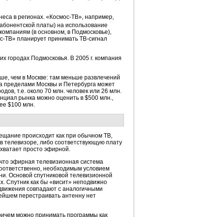
еса в регионах. «
Космос-ТВ
», например,
 абонентской платы)
на использование
компаниям (в основном, в Подмосковье),
с-ТВ
» планирует принимать
ТВ-сигнал
х городах Подмосковья. В 2005 г. компания
ьше, чем в Москве: там меньше развлечений
за пределами Москвы и Петербурга может
ов, т.е. около 70 млн. человек или 26 млн.
нциал рынка можно оценить в $500 млн.,
ее $100 млн.
ещание происходит как при обычном ТВ,
 в телевизоре, либо соответствующую плату
 хватает просто эфирной.
 что эфирная телевизионная система
оответственно, необходимым условием
ни. Основой спутниковой телевизионной
. Спутник как бы «висит» неподвижно
е движения совпадают с аналогичными
ьнейшем перестраивать антенну нет
ричем можно принимать программы как