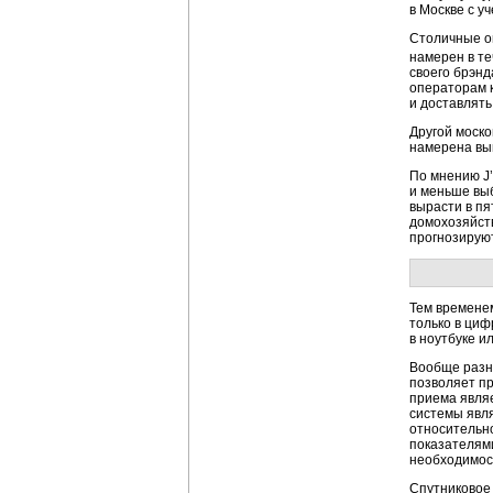
в Москве с у
Столичные оп
намерен в те
своего брэнд
операторам к
и доставлять
Другой моско
намерена вый
По мнению J’
и меньше выб
вырасти в пя
домохозяйств
прогнозируют
Тем времене
только в циф
в ноутбуке и
Вообще разн
позволяет п
приема явля
системы явл
относительно
показателями
необходимос
Cпутниковое