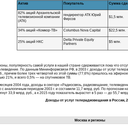
Актив
Покупатель
Сумма сде
82% акций Архангельской
гендиректор АТК Юрий
телевизионной компании
$1,5 млн.
Фирсов
(АТК)
34% акций «
Комкор-ТВ
»
Columbus Nova Capital
$22,5 млн.
Delta Private Equity
25% акций НКС
$5 млн.
Partners
роны, популярность самой услуги в нашей стране сдерживается пока что отсу
елевидение. По данным Мининформсвязи РФ, в 2003 г. доходы от услуг телер
уб., причем более трех четвертей из этой суммы (77,6%) пришлось на эфирно
ько 21%, и всего 0,5% — на спутниковое ТВ.
месяцев 2004 года, доходы в секторе «Радиосвязь, радиовещание, телевиден
 с аналогичным периодом 2003 г. и составили 11,7 млрд. руб. По прогнозам н
гнут 33,9 млрд. руб., а к 2015 году показатель вырастет в 5 раз — до 55,7 млрд
Доходы от услуг телерадиовещания в России, 
Москва и регионы