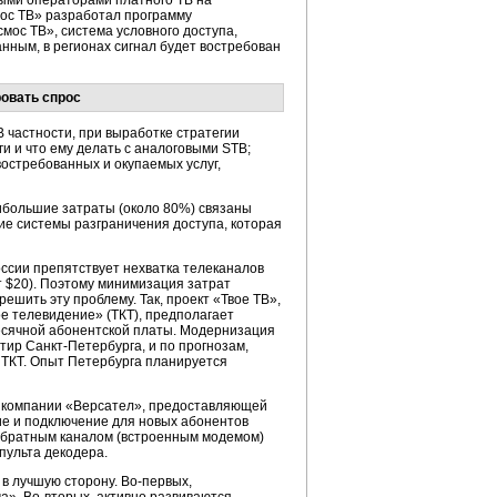
ыми операторами платного ТВ на
мос ТВ» разработал программу
осмос ТВ», система условного доступа,
нным, в регионах сигнал будет востребован
овать спрос
частности, при выработке стратегии
и и что ему делать с аналоговыми STB;
остребованных и окупаемых услуг,
ибольшие затраты (около 80%) связаны
ие системы разграничения доступа, которая
оссии препятствует нехватка телеканалов
т $20). Поэтому минимизация затрат
ешить эту проблему. Так, проект «Твое ТВ»,
е телевидение» (ТКТ), предполагает
емесячной абонентской платы. Модернизация
ртир
Санкт-Петербурга
, и по прогнозам,
 ТКТ. Опыт Петербурга планируется
 компании «Версател», предоставляющей
ние и подключение для новых абонентов
с обратным каналом (встроенным модемом)
пульта декодера.
 в лучшую сторону.
Во-первых
,