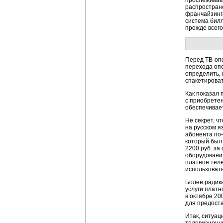
прослеживае
распростра
франчайзинга
система билл
прежде всег
Перед
ТВ-оп
перехода опе
определить, 
спакетироват
Как показал
с приобретен
обеспечивает
Не секрет, ч
на русском я
абонента
по
который был
2200 руб. за
оборудования
платное тел
использовать
Более радик
услуги платн
в октябре 20
для предоста
Итак, ситуац