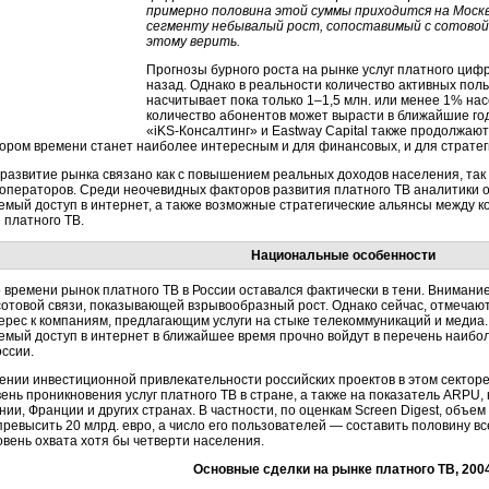
примерно половина этой суммы приходится на Моск
сегменту небывалый рост, сопоставимый с сотовой 
этому верить.
Прогнозы бурного роста на рынке услуг платного циф
назад. Однако в реальности количество активных по
насчитывает пока только 1–1,5 млн. или менее 1% на
количество абонентов может вырасти в ближайшие год
«iKS-Консалтинг» и Eastway Capital также продолжаю
кором времени станет наиболее интересным и для финансовых, и для стратег
развитие рынка связано как с повышением реальных доходов населения, так
 операторов. Среди неочевидных факторов развития платного ТВ аналитики 
мый доступ в интернет, а также возможные стратегические альянсы между к
 платного ТВ.
Национальные особенности
 времени рынок платного ТВ в России оставался фактически в тени. Вниман
сотовой связи, показывающей взрывообразный рост. Однако сейчас, отмечаю
рес к компаниям, предлагающим услуги на стыке телекоммуникаций и медиа.
емый доступ в интернет в ближайшее время прочно войдут в перечень наибо
оссии.
нии инвестиционной привлекательности российских проектов в этом секторе,
ень проникновения услуг платного ТВ в стране, а также на показатель ARPU
ии, Франции и других странах. В частности, по оценкам Screen Digest, объем
ревысить 20 млрд. евро, а число его пользователей — составить половину вс
вень охвата хотя бы четверти населения.
Основные сделки на рынке платного ТВ, 200