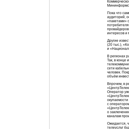
Коммерческо
Мининформсв
Пока что са
аудиторий, о
«пакетами» с
потребителя 
провайдеров
интересов и 
Другие извес
(20 тыс.), «
Ко
и «Национал
В регионах р
Так, в конце
телекоммуни
сети кабельн
человек. Пок
объём инвест
Впрочем, в р
«ЦентрТелеко
Оператор уж
«ЦентрТелеко
окупаемости 
с операторо
«ЦентрТелеко
о заключении
каналам про
Ожидается, ч
телеуслуг бу