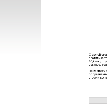
С другой сто
платить за т
10,9 млрд. р
осталось тол
По итогам 9 
по сравнению
втрое и дости