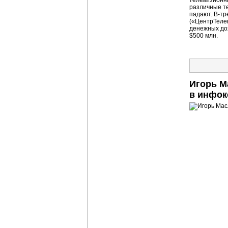
телевизионн
различные те
падают.
В-тр
(«ЦентрТелек
денежных дох
$500 млн.
Игорь М
в инфок