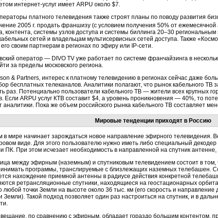
четом
интернет-услуг
имеет ARPU около $7.
ераторы платного телевидения также строят планы по поводу развития бизн
чение 2005 г. продать франшизу (с условием получения 50% от ежемесячной
а, контента, системы узлов доступа и системы биллинга 20–30 региональным 
абельных сетей и владельцам мультисервисных сетей доступа. Также «
Космо
 его своим партнерам в регионах по эфиру или
IP-сети
.
вский оператор — DIVO TV уже работает по системе франчайзинга в нескольки
ти за пределы московского региона.
son & Partners, интерес к платному телевидению в регионах сейчас даже бол
ор бесплатных телеканалов. Аналитики полагают, что рынок кабельного ТВ 
ть раз. Потенциально пользователи кабельного ТВ — жители всех крупных город
. Если ARPU услуг КТВ составит $4, а уровень проникновения — 40%, то поте
 аналитики. Пока же объем российского рынка кабельного ТВ составляет мен
Мировые тенденции приходят в Россию
м в мире начинает зарождаться новое направление эфирного телевидения. В
ровом виде. Для этого пользователю нужно иметь либо специальный декодер
ли ПК. При этом исчезает необходимость в направленной на спутник антенне,
ица между эфирным (наземным) и спутниковым телевидением состоит в том,
ринимать программы, транслируемые с близлежащих наземных телебашен. С
ется нахождение приемной антенны в радиусе действия конкретной телебаш
яются ретрансляционные спутники, находящиеся на геостационарных орбитах
 любой точки Земли на высоте около 36 тыс. км (его скорость и направлени
 Земли). Такой подход позволяет один раз настроиться на спутник, и в дал
ти.
 вещание, по сравнению с эфирным, обладает гораздо большим контентом, п