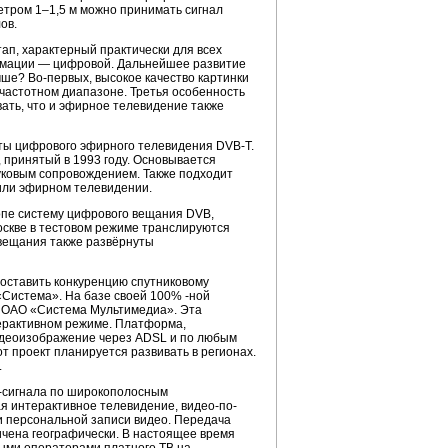
метром 1–1,5 м можно принимать сигнал
ов.
тап, характерный практически для всех
ормации — цифровой. Дальнейшее развитие
учше?
Во-первых
, высокое качество картинки
 частотном диапазоне. Третья особенность
ать, что и эфирное телевидение также
ты цифрового эфирного телевидения
DVB-T
.
, принятый в 1993 году. Основывается
уковым сопровождением. Также подходит
или эфирном телевидении.
опе систему цифрового вещания DVB,
оскве в тестовом режиме транслируются
 вещания также развёрнуты
составить конкуренцию спутниковому
Система». На базе своей 100% -ной
ру ОАО «Система Мультимедиа». Эта
терактивном режиме. Платформа,
видеоизображение через ADSL и по любым
от проект планируется развивать в регионах.
.
-сигнала
по широкополосным
ая интерактивное телевидение,
видео-по
-
и персональной записи видео. Передача
чена географически. В настоящее время