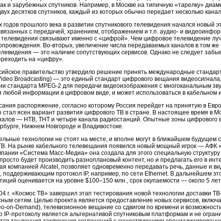
так и зарубежных спутников. Например, в Москве на типичную «тарелку» диа
двух десятков спутников, каждый из которых обычно передает несколько канал
х годов прошлого века в развитии спутникового телевидения начался новый э
связанных с передачей, хранением, отображением и т.п. аудио- и видеоинф
о телевидения связывают именно с «цифрой». Чем цифровое телевидение л
сопровождения.
Во-вторых
, увеличение числа передаваемых каналов в том же
левидения — это наличие сопутствующих сервисов. Однако не следует забыв
ереходить на «цифру».
сийское правительство утвердило решение принять международные стандар
 Video Broadcasting) — это единый стандарт цифрового вещания видеосигнала
ии стандарта MPEG-2 для передачи видеоизображения с многоканальным зв
и любой информации в цифровом виде, и может использоваться в кабельном 
сания распоряжение, согласно которому Россия перейдет на принятую в Евр
 стал ясен вариант развития цифрового ТВ в стране. В настоящее время в М
аналов — НТВ, ТНТ и четыре канала радиостанций. Опытные зоны цифрового
рбурге
, Нижнем Новгороде и Владивостоке.
ельные технологии не стоят на месте, и вполне могут в ближайшем будущем 
ТВ. На рынке кабельного телевещания появился новый мощный игрок — АФК «
мпании «Система
Масс-Медиа
» она создала для этого специальную структу
просто будет производить разноплановый контент, но и предлагать его в ин
ая компанией Alcatel, позволяет одновременно передавать речь, данные и 
, поддерживающим протокол IP, например, по сети Ethernet. В дальнейшем эт
иций оценивается на уровне $100–150 млн., срок окупаемости — около 5 лет
04 г. «Космос ТВ» завершил этап тестирования новой технологии доставки
ТВ
сным сетям. Целью проекта является предоставление новых сервисов, включ
eo-on
-Demand), телевизионное вещание со сдвигом по времени и возможност
о
IP-протоколу
является альтернативой спутниковым платформам и не ограни