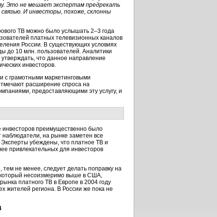
ву. Это не мешает экспертам предрекать
связью. И инвесторы, похоже, склонны
рового ТВ можно было услышать 2–3 года
льзователей платных телевизионных каналов
селения России. В существующих условиях
ы до 10 млн. пользователей. Аналитики
т утверждать, что данное направление
ических инвесторов.
 и с грамотными маркетинговыми
отмечают расширение спроса на
омпаниями, предоставляющими эту услугу, и
ие инвесторов преимущественно было
т наблюдатели, на рынке заметен все
 Эксперты убеждены, что платное ТВ и
лее привлекательных для инвесторов
 тем не менее, следует делать поправку на
, который несоизмеримо выше в США,
 рынка платного ТВ в Европе в 2004 году
ех жителей региона. В России же пока не
4