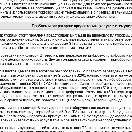
тся тенденция заключения соглашений с существующими специализированн
нение
ТВ-пакетов
в телекоммуникационных сетях. Для таких операторов «Кос
 услуг. Основные ее составляющие: прием и доставка
ТВ-сигнала
, услуги «К
инга и использование торговой марки телекомпании. По предварительным да
о операторами, предлагающими сервис индивидуальным абонентам.
Проблемы операторов: предоставить услуги и стимулир
ераторами
стоит проблема предстоящей миграции на цифровую платформу. В 
ратор должен решить, будет ли он и дальше предоставлять аналоговые услуг
на каких условиях предлагать цифровые STB; продумать перечень наиболее в
ь их; разработать ценовую и маркетинговую политику.
 проведенный «
Комкор-ТВ
» анализ, при переходе на цифровую платформу на
ием абонентских устройств. Другая солидная статья расходов — приобретен
 защиту контента от пиратства.
то в настоящее время массовому распространению платного телевидения в Р
зыке и высокая цена подключения (в среднем $200, ежемесячный платеж — о
-прежнему
является актуальной, и операторы стараются
каким-либо
образом р
 запущен 1 ноября 2004 г. ОАО «Телекомпания
Санкт-Петербургское
кабельно
 оборудование (это дешевле, чем покупка «тарелки») и около $10 в виде еж
, как ожидается, позволит доставлять цифровой телесигнал в 450 тысяч ква
евидение заинтересует до 10% абонентов группы НКС, которая контролирует
 и в других регионах, где работает НКС (Новосибирск, Екатеринбург и др.).
альным решением проблемы дороговизны оборудования явилась инициатива
ого телевидения под торговой маркой Divo TV, отменить плату за оборудова
04 г. Кроме того, «Версател» приступила к опытной эксплуатации декодера 
вления интерактивных услуг, в том числе заказа фильмов непосредственно с 
ия на стагнирующем российском рынке платного ТВ вполне может измениться