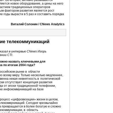
ма».
Во-вторых
, активно развиваются
яется новое оборудование, а цены на него
 участием традиционных операторов
ным фактором развития является рост
е годы вырасти в 5 раз и составить порядка
Виталий Солонин / CNews Analytics
ние телекоммуникаций
казал в интервью CNews Игорь
нии CТI.
 можно назвать ключевыми для
а по итогам 2004 года?
российском рынке в области
по всему миру. Только несколько медленнее,
твенна некая невнятность в политической
ски отсутствует концепция развития
да от эпохи традиционной телефонии,
охе инфокоммуникаций на базе
процесс «цифровизации» жизни в целом,
елекоммуникаций. Сегодня чрезвычайно
на превращается в более богатую и сложно
екоммуникации, в область