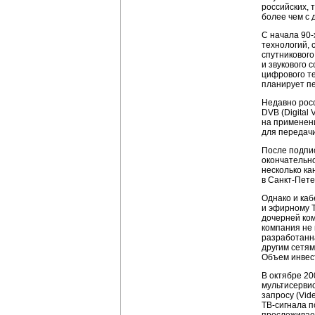
российских, 
более чем с 
С начала 90-
технологий, 
спутниковог
и звукового 
цифрового те
планирует п
Недавно рос
DVB (Digital
на применен
для передач
После подпи
окончательно
несколько к
в
Санкт-Пете
Однако и каб
и эфирному 
дочерней ко
компания не 
разработанн
другим сетям
Объем инвест
В октябре 20
мультисерви
запросу (
Vid
ТВ-сигнала
п