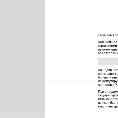
сервисов в с
Дальнейшее 
стратегиями
некоммутируе
операторами
До недавнего
приковано к 
больший инте
некоммутиру
проектов в Р
При определе
текущий уров
Великобритан
должен был п
вышли на уро