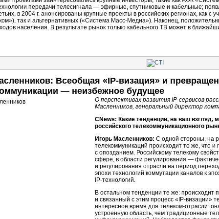
ыми проектами заинтересовались крупные инвесторы, такие как АФК «Систе
хнологии передачи телесигнала — эфирные, спутниковые и кабельные; появл
етьих
, в 2004 г. анонсированы крупные проекты в российских регионах, как с
ом»), так и альтернативных («Система
Масс-Медиа
»). Наконец, положитель
одов населения. В результате рынок только кабельного ТВ может в ближайши
асленников: Всеобщая «
IP-визация
» и превраще
оммуникации — неизбежное будущее
О перспективах развития
IP-сервисов
расс
Масленников, генеральный директор компа
CNews: Какие тенденции, на ваш взгляд,
российского телекоммуникационного рынк
Игорь Масленников:
С одной стороны, на 
телекоммуникаций происходит то же, что и 
с опозданием. Российскому телекому свойс
сфере, в области регулирования — фактиче
и регулирования отрасли на период перехо
эпохи технологий коммутации каналов к эп
IP-технологий
.
В остальном тенденции те же: происходит 
и связанный с этим процесс «
IP-визации
» т
интересное время для
телеком-отрасли
: о
устроенную область, чем традиционные тел