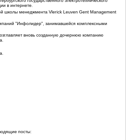
ербургского государственного электротехнического
ии в интернете.
ой школы менеджмента Vlerick Leuven Gent Management
компаний "Инфолидер", занимавшейся комплексными
 возглавляет вновь созданную дочернюю компанию
а.
а.
водящие посты: