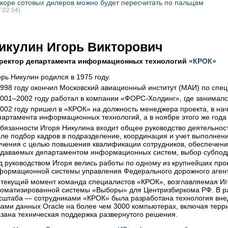
коре сотовых дилеров можно будет пересчитать по пальцам
7.02.04)
икулин Игорь Викторович
ректор департамента информационных технологий
«КРОК»
рь Никулин родился в 1975 году.
1998 году окончил Московский авиационный институт (МАИ) по спе
2001–2002 году работал в компании «ФОРС-Холдинг», где занималс
2002 году пришел в «КРОК» на должность менеджера проекта, в на
партамента информационных технологий, а в ноябре этого же года
обязанности Игоря Никулина входит общее руководство деятельно
сле подбор кадров в подразделение, координация и учет выполнени
учения с целью повышения квалификации сотрудников, обеспечени
здаваемых департаментом информационных систем, выбор субпод
д руководством Игоря велись работы по одному из крупнейших про
формационной системы управления Федерального дорожного агент
 текущий момент команда специалистов «КРОК», возглавляемая Иго
томатизированной системы «Выборы» для Центризбиркома РФ. В р
сштаба — сотрудниками «КРОК» была разработана технология внед
зами данных Oracle на более чем 3000 компьютерах, включая терр
азана техническая поддержка развернутого решения.