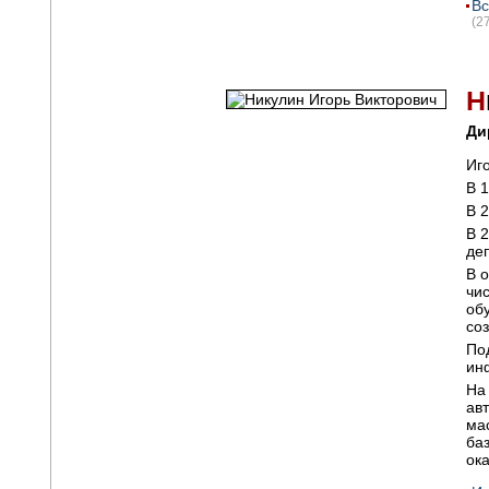
Вс
(2
Н
Ди
Иго
В 
В 
В 
де
В 
чи
об
со
По
ин
На
ав
ма
ба
ок