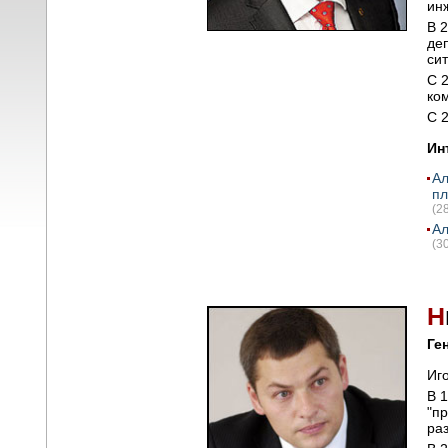
ин
В 
де
си
С 
ко
С 
Ин
Ал
п
(2
Ал
(3
Н
Ге
Иг
В 
"п
ра