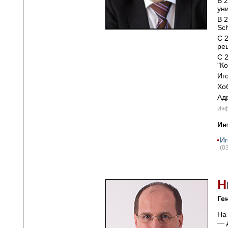
В 
ун
В 
Sc
С 
ре
С 
"К
Иг
Хо
Ад
Инф
Ин
Иг
(0
Н
Ге
На
— 