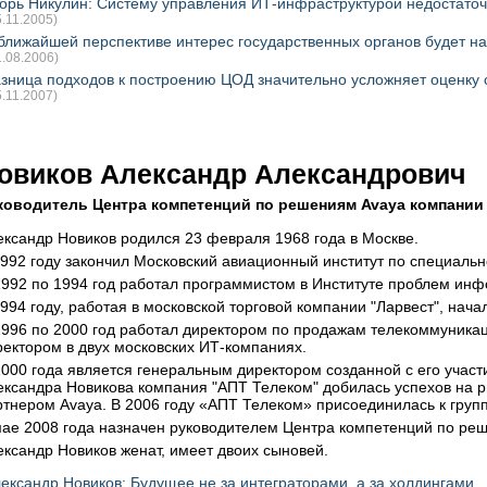
орь Никулин: Систему управления ИТ-инфраструктурой недостаточн
5.11.2005)
ближайшей перспективе интерес государственных органов будет н
1.08.2006)
зница подходов к построению ЦОД значительно усложняет оценку
5.11.2007)
овиков Александр Александрович
ководитель Центра компетенций по решениям Avaya компани
ександр Новиков родился 23 февраля 1968 года в Москве.
1992 году закончил Московский авиационный институт по специальн
1992 по 1994 год работал программистом в Институте проблем инф
1994 году, работая в московской торговой компании "Ларвест", нач
1996 по 2000 год работал директором по продажам телекоммуника
ректором в двух московских ИТ-компаниях.
2000 года является генеральным директором созданной с его учас
ександра Новикова компания "АПТ Телеком" добилась успехов на 
ртнером Avaya. В 2006 году «АПТ Телеком» присоединилась к груп
мае 2008 года назначен руководителем Центра компетенций по ре
ександр Новиков женат, имеет двоих сыновей.
ександр Новиков: Будущее не за интеграторами, а за холдингами