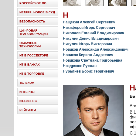
РОССИЙСКОЕ ПО
NETAPP: НОВОЕ В СХД
H
БЕЗОПАСНОСТЬ
Нащекин Алексей Сергеевич
Никифоров Игорь Сергеевич
ЦИФРОВАЯ
Николаев Евгений Владимирович
ТРАНСФОРМАЦИЯ
Никулин Денис Владимирович
ОБЛАЧНЫЕ
Никулин Игорь Викторович
ТЕХНОЛОГИИ
Новиков Александр Александрович
Новиков Кирилл Андреевич
ИТ В ГОССЕКТОРЕ
Новикова Светлана Григорьевна
ИТ В БАНКАХ
Ноздряков Руслан
Нуралиев Борис Георгиевич
ИТ В ТОРГОВЛЕ
ТЕЛЕКОМ
Н
ИНТЕРНЕТ
Ви
ИТ-БИЗНЕС
Ал
РЕЙТИНГИ
В 
фи
по
«ф
С 