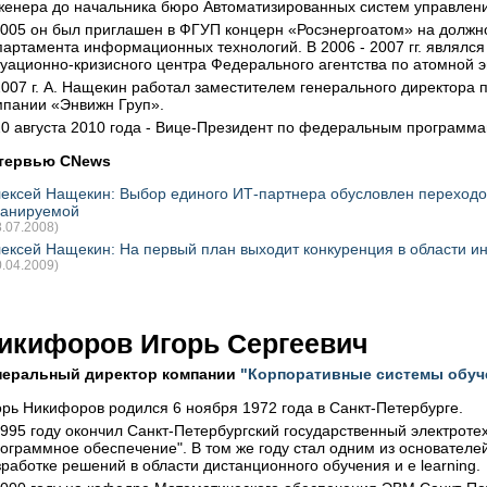
женера до начальника бюро Автоматизированных систем управлени
2005 он был приглашен в ФГУП концерн «Росэнергоатом» на должно
партамента информационных технологий. В 2006 - 2007 гг. являл
туационно-кризисного центра Федерального агентства по атомной 
2007 г. А. Нащекин работал заместителем генерального директора п
мпании «Энвижн Груп».
20 августа 2010 года - Вице-Президент по федеральным программа
тервью CNews
ексей Нащекин: Выбор единого ИТ-партнера обусловлен переходо
ланируемой
8.07.2008)
ексей Нащекин: На первый план выходит конкуренция в области ин
0.04.2009)
икифоров Игорь Сергеевич
неральный директор компании
"Корпоративные системы обуче
орь Никифоров родился 6 ноября 1972 года в Санкт-Петербурге.
1995 году окончил Санкт-Петербургский государственный электрот
рограммное обеспечение". В том же году стал одним из основател
зработке решений в области дистанционного обучения и e learning.