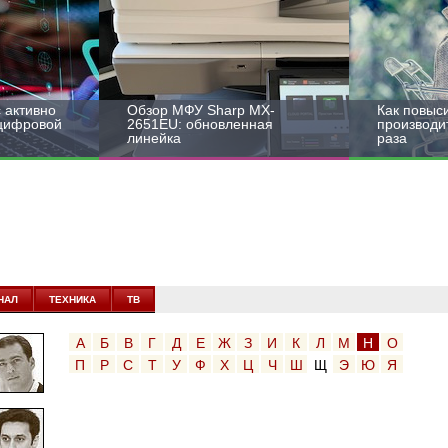
 активно
Обзор МФУ Sharp MX-
Как повыс
 цифровой
2651EU: обновленная
производит
линейка
раза
НАЛ
ТЕХНИКА
ТВ
А
Б
В
Г
Д
Е
Ж
З
И
К
Л
М
Н
О
П
Р
С
Т
У
Ф
Х
Ц
Ч
Ш
Щ
Э
Ю
Я