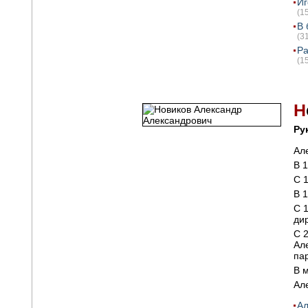
Иг
(1
В 
(3
Ра
(1
Н
Ру
Ал
В 
С 
В 
С 
ди
С 
Ал
па
В 
Ал
Ал