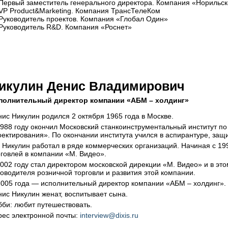
Первый заместитель генерального директора. Компания «Норильс
VP Product&Marketing. Компания ТрансТелеКом
Руководитель проектов. Компания «Глобал Один»
Руководитель R&D. Компания «Роснет»
икулин Денис Владимирович
полнительный директор компании «АБМ – холдинг»
нис Никулин родился 2 октября 1965 года в Москве.
1988 году окончил Московский станкоинструментальный институт п
оектирования». По окончании института учился в аспирантуре, защ
н Никулин работал в ряде коммерческих организаций. Начиная с 1
рговлей в компании «М. Видео».
2002 году стал директором московской дирекции «М. Видео» и в это
ководителя розничной торговли и развития этой компании.
2005 года — исполнительный директор компании «АБМ – холдинг».
нис Никулин женат, воспитывает сына.
бби: любит путешествовать.
рес электронной почты:
interview@dixis.ru