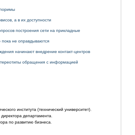
споримы
исов, а в их доступности
опросов построения сети на прикладные
ю пока не оправдываются
ждения начинают внедрение контакт-центров
 стереотипы обращения с информацией
ческого института (технический университет).
я директора департамента.
тора по развитию бизнеса.