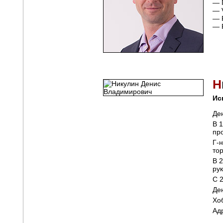
— 
— 
— 
— 
Н
Ис
Де
В 
пр
Г-
то
В 
ру
С 
Де
Хо
Ад