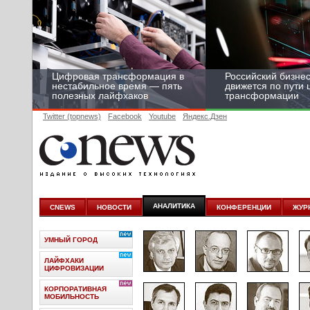
Цифровая трансформация в
Российский бизнес
нестабильное время — пять
движется по пути
полезных лайфхаков
трансформации
Twitter (topnews)
Facebook
Youtube
Яндекс.Дзен
АНАЛИТИКА
CNEWS
НОВОСТИ
КОНФЕРЕНЦИИ
ЖУР
УМНЫЙ ГОРОД
ЛАЙФХАКИ
ЦИФРОВИЗАЦИИ
КОРПОРАТИВНАЯ
МОБИЛЬНОСТЬ