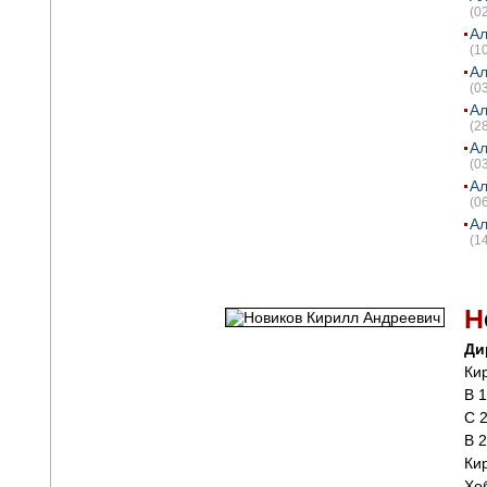
(0
Ал
(1
Ал
(0
Ал
(2
Ал
(0
Ал
(0
Ал
(1
Н
Ди
Ки
В 
С 
В 
Ки
Хо