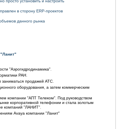
о просто установить и настроить
аправлен в сторону ERP-проектов
 объемов данного рынка
и
"Ланит"
ости "Аэрогидродинамика".
орматики РАН.
ал заниматься продажей АТС.
ционного оборудования, а затем коммерческим
тием компании "АПТ Телеком". Под руководством
рынке корпоративной телефонии и стала золотым
пе компаний "ЛАНИТ".
шениям Avaya компании "Ланит"