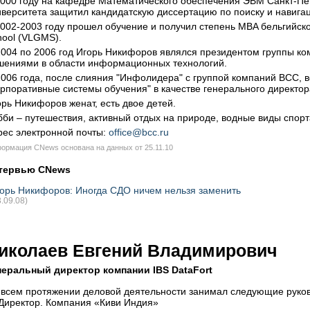
2000 году на кафедре Математического обеспечения ЭВМ Санкт-Пет
иверситета защитил кандидатскую диссертацию по поиску и навигац
2002-2003 году прошел обучение и получил степень MBA бельгийск
hool (VLGMS).
2004 по 2006 год Игорь Никифоров являлся президентом группы 
шениями в области информационных технологий.
2006 года, после слияния "Инфолидера" с группой компаний BCC,
орпоративные системы обучения" в качестве генерального директор
орь Никифоров женат, есть двое детей.
бби – путешествия, активный отдых на природе, водные виды спорт
рес электронной почты:
office@bcc.ru
ормация CNews основана на данных от 25.11.10
тервью CNews
орь Никифоров: Иногда СДО ничем нельзя заменить
3.09.08)
иколаев Евгений Владимирович
неральный директор компании IBS DataFort
 всем протяжении деловой деятельности занимал следующие руко
Директор. Компания «Киви Индия»