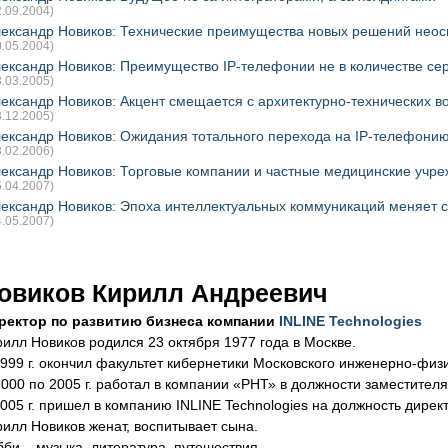
2.09.2004)
ександр Новиков: Технические преимущества новых решений нео
0.05.2004)
ександр Новиков: Преимущество IP-телефонии не в количестве серв
3.03.2005)
ександр Новиков: Акцент смещается с архитектурно-технических в
8.12.2005)
ександр Новиков: Ожидания тотального перехода на IP-телефони
3.02.2006)
ександр Новиков: Торговые компании и частные медицинские учре
6.04.2007)
ександр Новиков: Эпоха интеллектуальных коммуникаций меняет
4.05.2007)
овиков Кирилл Андреевич
ректор по развитию бизнеса компании
INLINE Technologies
рилл Новиков родился 23 октября 1977 года в Москве.
1999 г. окончил факультет кибернетики Московского инженерно-физи
2000 по 2005 г. работал в компании «РНТ» в должности заместител
2005 г. пришел в компанию INLINE Technologies на должность дирек
рилл Новиков женат, воспитывает сына.
бби – музыка, литература, путешествия.