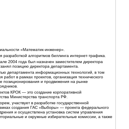
циальности «Математик-инженер».
я разработкой алгоритмов биллинга интернет-трафика.
чале 2004 года был назначен заместителем директора
 занял позицию директора департамента.
стью департамента информационных технологий, в том
я работ в рамках проектов, организация технического
е позиционирования и продвижения на рынке
рядчиков.
ектов КРОК — это создание корпоративной
ства Министерства транспорта РФ.
рем, участвует в разработке государственной
амках создания ГАС «Выборы» — проекта федерального
рения и осуществлена установка систем управления
иториальные и окружные избирательные комиссии, а также