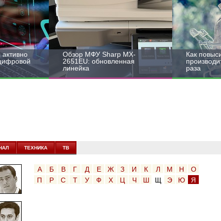
 активно
Обзор МФУ Sharp MX-
Как повыс
 цифровой
2651EU: обновленная
производит
линейка
раза
НАЛ
ТЕХНИКА
ТВ
А
Б
В
Г
Д
Е
Ж
З
И
К
Л
М
Н
О
П
Р
С
Т
У
Ф
Х
Ц
Ч
Ш
Щ
Э
Ю
Я