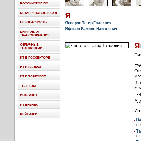
РОССИЙСКОЕ ПО
NETAPP: НОВОЕ В СХД
Я
БЕЗОПАСНОСТЬ
Яппаров Тагир Галеевич
Яфизов Рамиль Наильевич
ЦИФРОВАЯ
ТРАНСФОРМАЦИЯ
Я
ОБЛАЧНЫЕ
ТЕХНОЛОГИИ
Пр
ИТ В ГОССЕКТОРЕ
Ро
ИТ В БАНКАХ
Ок
ма
ИТ В ТОРГОВЛЕ
В 
ТЕЛЕКОМ
ко
Г-
ИНТЕРНЕТ
Ад
ИТ-БИЗНЕС
Ин
РЕЙТИНГИ
Не
(1
Та
(1