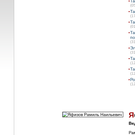
Та
(0
Та
(1
Та
(0
Та
по
(3
Эл
(3
Та
(1
Та
(1
Ро
(1
Я
Ве
Ра