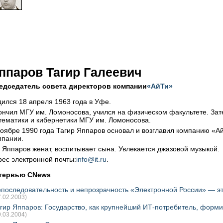
ппаров Тагир Галеевич
едседатель совета директоров компании
«АйТи»
дился 18 апреля 1963 года в Уфе.
ончил МГУ им. Ломоносова, учился на физическом факультете. Зат
тематики и кибернетики МГУ им. Ломоносова.
ноябре 1990 года Тагир Яппаров основал и возглавил компанию «А
мпании.
н Яппаров женат, воспитывает сына. Увлекается джазовой музыкой.
рес электронной почты:
info@it.ru
.
тервью CNews
последовательность и непрозрачность «Электронной России» — эт
7.02.2003)
гир Яппаров: Государство, как крупнейший ИТ-потребитель, форми
9.03.2004)