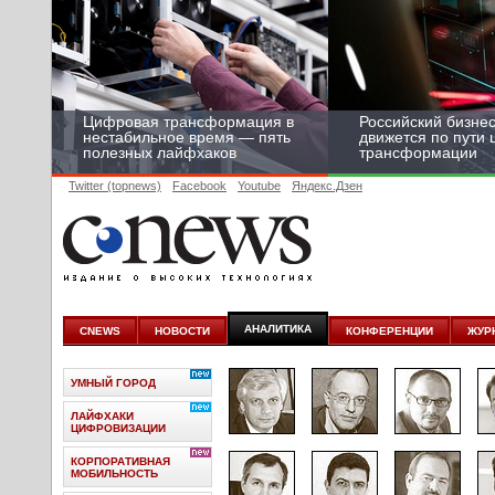
Цифровая трансформация в
Российский бизнес
нестабильное время — пять
движется по пути
полезных лайфхаков
трансформации
Twitter (topnews)
Facebook
Youtube
Яндекс.Дзен
АНАЛИТИКА
CNEWS
НОВОСТИ
КОНФЕРЕНЦИИ
ЖУР
УМНЫЙ ГОРОД
ЛАЙФХАКИ
ЦИФРОВИЗАЦИИ
КОРПОРАТИВНАЯ
МОБИЛЬНОСТЬ