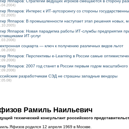
гир Яппаров: Стратегии ведущих игроков смещаются в сторону ра
5.04.2004)
гир Яппаров: Интерес к ИТ-аутсорсингу со стороны государственны
7.02.2005)
гир Яппаров: В промышленности наступает этап решения новых, 
1.10.2005)
гир Яппаров: Новая парадигма работы ИТ-службы предприятия пр
ставщиками ИТ-услуг
1.03.2006)
ектронная соцкарта — ключ к получению различных видов льгот
1.08.2006)
гир Яппаров: Перспективы e-Learning в России самые оптимистиче
2.09.2006)
гир Яппаров: 2007 год станет в России первым годом масштабного
2.09.2006)
ссийским разработчикам СЭД не страшны западные вендоры
2.05.08)
физов Рамиль Наильевич
дущий технический консультант российского представительс
миль Яфизов родился 12 апреля 1969 в Москве.